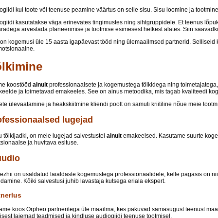
ogiidi kui toote või teenuse peamine väärtus on selle sisu. Sisu loomine ja tootmi
ogiidi kasutatakse väga erinevates tingimustes ning sihtgruppidele. Et teenus lõpuk
äradega arvestada planeerimise ja tootmise esimesest hetkest alates. Siin saava
 on kogemusi üle 15 aasta igapäevast tööd ning ülemaailmsed partnerid. Selliseid 
motsionaalne.
lkimine
me koostööd
ainult
professionaalsete ja kogemustega tõlkidega ning toimetajatega,
eelde ja toimetavad emakeeles. See on ainus metoodika, mis tagab kvaliteedi kogu
ete ülevaatamine ja heakskiitmine kliendi poolt on samuti kriitiline nõue meie tootm
ofessionaalsed lugejad
 tõlkijadki, on meie lugejad salvestustel
ainult
emakeelsed. Kasutame suurte kogem
sionaalse ja huvitava esituse.
uudio
rezhii on usaldatud laialdaste kogemustega professionaalidele, kelle pagasis on nii r
ndamine. Kõiki salvestusi juhib lavastaja kutsega eriala ekspert.
tnerlus
ame koos Orpheo partneritega üle maailma, kes pakuvad samasugust teenust maailm
lisest laiemad teadmised ja kindluse audiogiidi teenuse tootmisel.