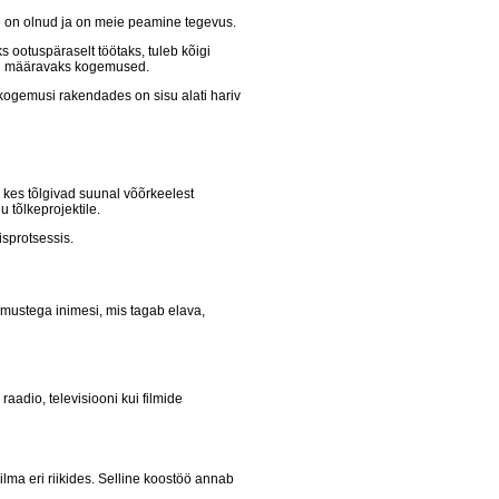
ne on olnud ja on meie peamine tegevus.
s ootuspäraselt töötaks, tuleb kõigi
dki määravaks kogemused.
kogemusi rakendades on sisu alati hariv
 kes tõlgivad suunal võõrkeelest
 tõlkeprojektile.
isprotsessis.
ustega inimesi, mis tagab elava,
aadio, televisiooni kui filmide
a eri riikides. Selline koostöö annab