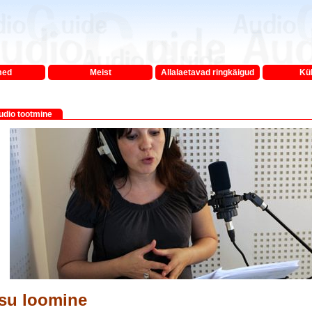
med
Meist
Allalaetavad ringkäigud
Kü
udio tootmine
su loomine