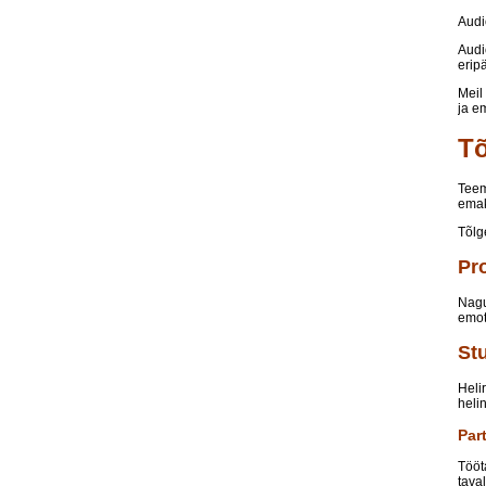
Audi
Audi
erip
Meil
ja e
Tõ
Tee
emak
Tõlg
Pr
Nagu
emot
St
Heli
heli
Par
Tööt
tava