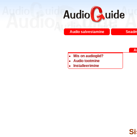
Audio salvestamine
Sead
A
Mis on audiogiid?
Audio tootmine
Installeerimine
Si