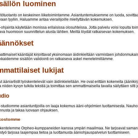
sällön luominen
ltötuotanto on keskeinen liiketoimintamme. Asiantuntemuksemme on luoda, sovittaa j
vaan tyyliin. Haluamme antaa vierailijoille miellyttävän kokemuksen.
-ohjainta käytetään monissa erilaisissa olosuhteissa. Jotta palvelu voisi lopulta toim
tava huomioon suunnittelun alusta lähtien. Meiltä löydät ratkaisevan kokemuksen.
äännökset
ttimaiset kääntäjät kirjoittavat yksinomaan äidinkieltään varmistaen johdonmukai
kkaidemme sisällön validointi on ratkaiseva askel menetelmillämme.
mattilaiset lukijat
ut ääniartistit työskentelevät vain äidinkielellään. He ovat erittäin kokeneita (äänikirja
 niiden kyvyn tulkita tekstiä ja toimittaa sen ammattimaisella tavalla säilyttäen silti
udio
-studiomme asiantuntijoilla on laaja kokemus ääni-ohjelmien tuottamisesta. Nauh
ennusta ja takaa luovaan ohjauksen.
kostomme
kentelemme Orpheo-kumppaneiden kanssa ympäri maailmaa. Ne tarjoavat samanlais
istyö tarjoaa laajempaa tietoa ja luottamusta ääniohjauspalvelun tuottamiseen.