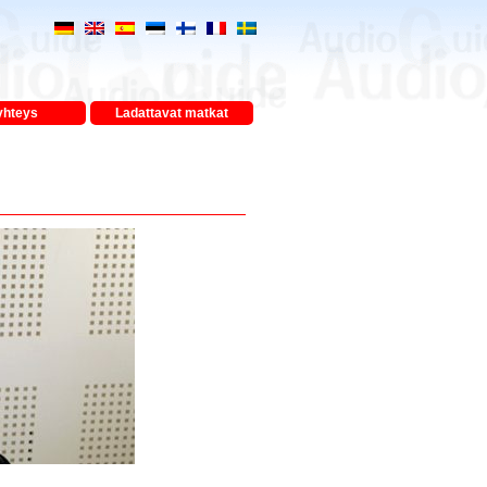
yhteys
Ladattavat matkat