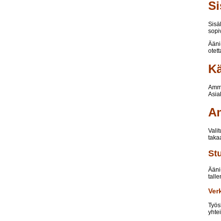
Si
Sisä
sopi
Ääni
otet
K
Amma
Asia
Am
Valit
takaa
St
Ääni
tall
Ver
Työs
yhte