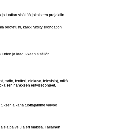
a tuottaa sisältöä jokaiseen projektiin
ia odotetusti, kaikki yksityiskohdat on
suuden ja laadukkaan sisällön.
t, radio, teatteri, elokuva, televisio), mikä
 jokaisen hankkeen erityiset ohjeet.
oituksen aikana tuottajamme valvoo
ia palveluja eri maissa. Tällainen