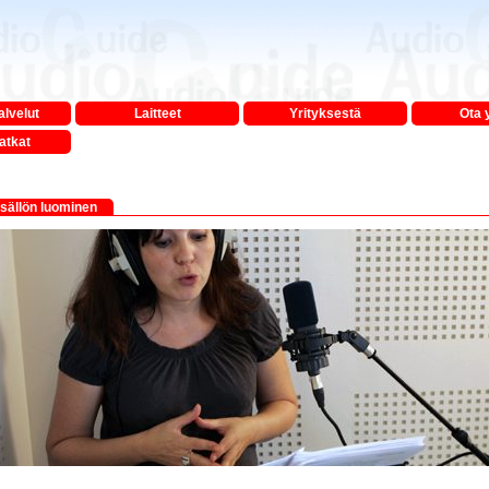
lvelut
Laitteet
Yrityksestä
Ota 
atkat
isällön luominen