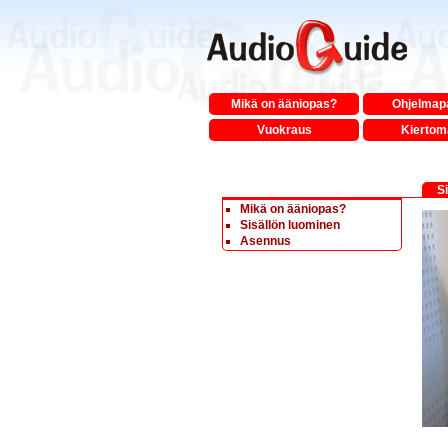
Mikä on ääniopas?
Ohjelmapa
Vuokraus
Kiertom
S
Mikä on ääniopas?
Sisällön luominen
Asennus