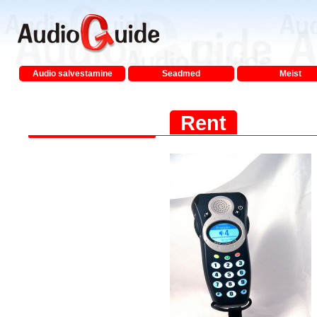
Audio salvestamine
Seadmed
Meist
Rent