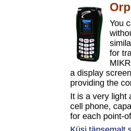
Orp
You c
witho
simil
for t
MIKRO
a display scree
providing the c
It is a very lig
cell phone, cap
for each point-of
Küsi täpsemalt 