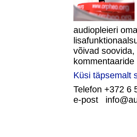
audiopleieri oma
lisafunktionaals
võivad soovida, 
kommentaaride 
Küsi täpsemalt 
Telefon +372 6 
e-post info@au