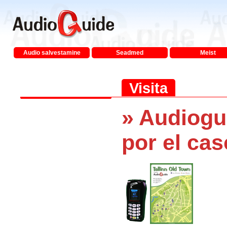
Audio salvestamine
Seadmed
Meist
Visita
» Audioguí
por el cas